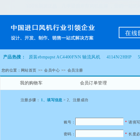
产品热搜：
原装ebmpapst AC4400FNN 轴流风机
4114N/2HHP
您的位置：
网站首页
>>
会员中心
>>
会员注册
伟肯变频器风扇
R3G280-AH33-31
我的购物车
会员订单管理
注册步骤：
1、填写信息
> 2、注册成功
账号：
*
请填
密码：
*
长度必