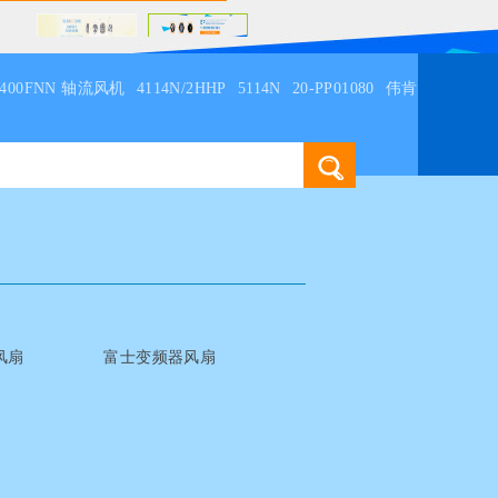
C4400FNN 轴流风机
4114N/2HHP
5114N
20-PP01080
伟肯
风扇
富士变频器风扇