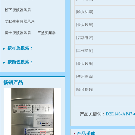
松下变频器风扇
[输入功率]
艾默生变频器风扇
[最大风量]
富士变频器风扇
三垦变频器
[启动电容]
按材质搜索：
[工作温度]
按颜色搜索：
[最大风压]
[使用寿命]
畅销产品
[噪音指数]
产品关键词：
D2E146-AP47-
产品采购