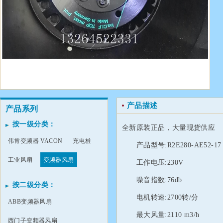
产品描述
产品系列
按一级分类：
全新原装正品，大量现货供应
伟肯变频器 VACON
充电桩
产品型号:R2E280-AE52-17
工业风扇
变频器风扇
工作电压:230V
噪音指数:76db
按二级分类：
电机转速:2700转/分
ABB变频器风扇
最大风量:2110 m3/h
西门子变频器风扇