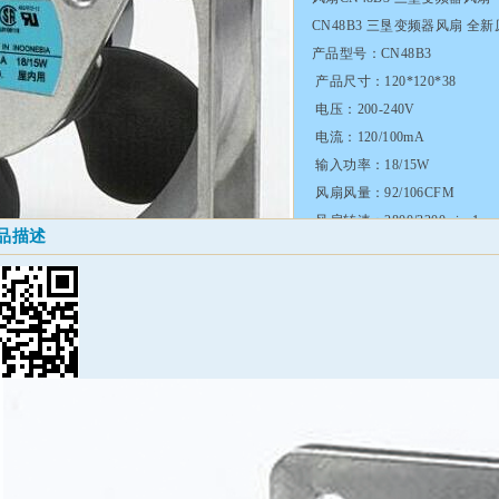
CN48B3 三垦变频器风扇 全新原装
产品型号：CN48B3
产品尺寸：120*120*38
电压：200-240V
电流：120/100mA
输入功率：18/15W
风扇风量：92/106CFM
风扇转速：2800/3200min-1
品描述
噪音指数：44/48DB
服务热
分享到：
QQ空间