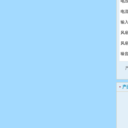
电压：
电流：
输入
风扇
风扇转
噪音
产