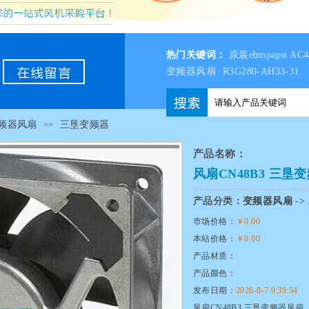
热门关键词：
原装ebmpapst A
变频器风扇
R3G280-AH33-31
频器风扇
三垦变频器
>>
产品名称：
风扇CN48B3 三垦
产品分类：
变频器风扇
->
市场价格：
￥0.00
本站价格：
￥0.00
产品材质：
产品颜色：
发布日期：
2026-8-7 9:39:54
风扇CN48B3 三垦变频器风扇