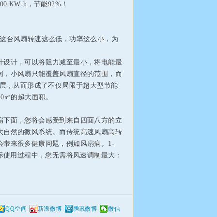
000 KW·h，节能92%！
“这台风扇转速这么低，功率这么小，为
设计，可以将阻力减至最小，将电能最
同，小风扇只能覆盖风扇直径的范围，而
流层，从而形成了不仅局限于超大型节能
0㎡的超大面积。
扇下面，您将会感受到来自四面八方的立
大自然的微风系统。而传统高速风扇高转
带来很多健康问题，例如风扇病。1-
实际使用过程中，您无需将风速调制最大：
QQ空间
新浪微博
腾讯微博
微信