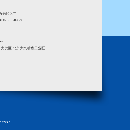
备有限公司
010-60846040
om
 大兴区 北京大兴榆垡工业区
served.