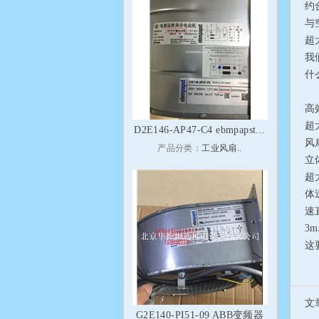
约合
与
超
我
什
超
高
超
D2E146-AP47-C4 ebmpapst...
风
产品分类：
工业风扇..
立
超
体
速
3
这
文
G2E140-PI51-09 ABB变频器