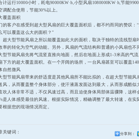
计运行10000小时，耗电90000KW·h,小型风扇1080000KW·h,节能990
空调配合使用，节能30%以上。
大覆盖面积
们的客户在感受到超大型风扇的巨大覆盖面积后，都不约而同的赞叹：
么可以覆盖这么大的面积？”
大型节能风扇之所以能覆盖如此大的面积，取决于独特的流线型扇叶
效率的转化为空气的动能。另外，风扇的气流结构和普通的小风扇也不
大型节能风扇先将气流竖直推向地面，然后在地面上形成1-3米高的气
扇下方的超大覆盖面积。在一个开阔的场所，一台风扇甚至可以覆盖140
体自然微风
大型节能风扇带来的舒适度是其他风扇所不能比拟的，在超大型节能风
送风，从而覆盖整个身体部分，使汗液蒸发面达到最大，从而形成酷似
直吹人体非常不适，不仅风速过高，而且迫使身体局部体温骤降，这样会
m/s是人体感受最佳的风速。根据实际情况，精确调整了最大转速，在
要根据您的现场情况而定。
章关键词：
分享到：